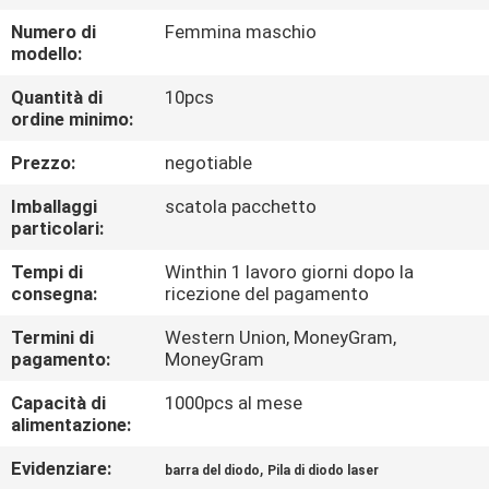
CONTROLLO
Numero di
Femmina maschio
DI
modello:
QUALITÀ
Quantità di
10pcs
ordine minimo:
Prezzo:
negotiable
Imballaggi
scatola pacchetto
particolari:
Tempi di
Winthin 1 lavoro giorni dopo la
consegna:
ricezione del pagamento
Termini di
Western Union, MoneyGram,
pagamento:
MoneyGram
Capacità di
1000pcs al mese
alimentazione:
Evidenziare:
,
barra del diodo
Pila di diodo laser