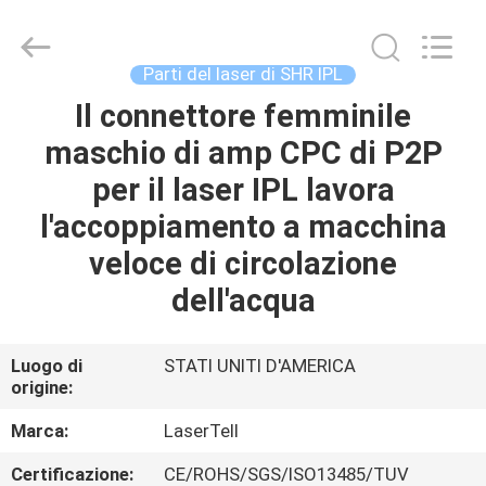
diodo
fornitore.
Copyright
©
2015
Parti del laser di SHR IPL
-
2025
shrlasermachine.com.
Il connettore femminile
CASA
All
Rights
maschio di amp CPC di P2P
Reserved.
Developed
by
PRODOTTI
per il laser IPL lavora
ECER
l'accoppiamento a macchina
CIRCA
veloce di circolazione
NOI
dell'acqua
GIRO
Luogo di
STATI UNITI D'AMERICA
origine:
DELLA
FABBRICA
Marca:
LaserTell
Certificazione:
CE/ROHS/SGS/ISO13485/TUV