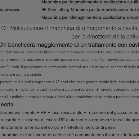
Macchine per lo smaltimento a cavitazione a rulli
RF Skin Lifting Machine per la modellazione del 
Evidenziare:
Macchina per dimagrimento a cavitazione a vuot
CE Multifunzione rf macchina di dimagrimento a cavitazi
per la rimozione della cellul
Chi beneficerà maggiormente di un trattamento con cavi
a riduzione del grasso da lipocavitazione è meglio supportata seguendo una dieta
antenendo l'idratazione e facendo spesso esercizio fisico.Non dovrebbe sostituire 
anaDurante il programma di trattamento, noterai una riduzione di centimetri dalla t
igliorare con più sedute.
 pazienti di età pari o superiore a 18 anni che sono generalmente in buona salute s
avitazione lipo.Ci sono casi in cui questa procedura non è ritenuta adeguata, ad e
enali, epatiche o cardiache o qualsiasi altra condizione debilitante o potenzialmente
Teoria
Combinava il vuoto + RF + luce rossa e blu + rotazione del grasso in u
La sonda e il sistema di calore RF aiuteranno a rimuovere la cellula grass
er ottenere la forma del corpo e l' effetto di perdita di peso.
Il handpiece di sollevamento del viso è combinato con il vuoto e la fun