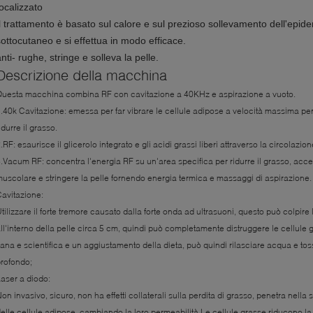
focalizzato
Il trattamento è basato sul calore e sul prezioso sollevamento dell'epid
sottocutaneo e si effettua in modo efficace.
nti- rughe, stringe e solleva la pelle.
Descrizione della macchina
uesta macchina combina RF con cavitazione a 40KHz e aspirazione a vuoto.
.40k Cavitazione: emessa per far vibrare le cellule adipose a velocità massima per f
idurre il grasso.
.RF: esaurisce il glicerolo integrato e gli acidi grassi liberi attraverso la circolazi
.Vacum RF: concentra l'energia RF su un'area specifica per ridurre il grasso, accel
uscolare e stringere la pelle fornendo energia termica e massaggi di aspirazione.
avitazione:
tilizzare il forte tremore causato dalla forte onda ad ultrasuoni, questo può colpire l
ll'interno della pelle circa 5 cm, quindi può completamente distruggere le cellule 
ana e scientifica e un aggiustamento della dieta, può quindi rilasciare acqua e toss
rofondo;
aser a diodo:
on invasivo, sicuro, non ha effetti collaterali sulla perdita di grasso, penetra nell
elle cellule adipose, cambiando la loro permeabilità.Le cellule grasse riducono la 