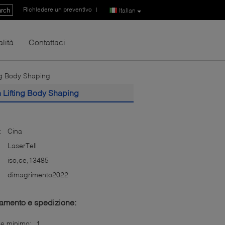
Richiedere un preventivo
|
rch
Italian
lità
Contattaci
ng Body Shaping
 Lifting Body Shaping
:
Cina
LaserTell
iso,ce,13485
dimagrimento2022
gamento e spedizione:
ne minimo:
1