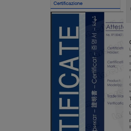
Certificazione
L
m
s
m
I
c
r
p