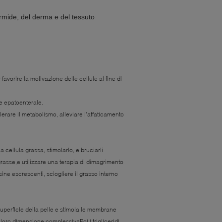
ermide, del derma e del tessuto
avorire la motivazione delle cellule al fine di
one epatoenterale.
erare il metabolismo, alleviare l'affaticamento
a cellula grassa, stimolarlo, e bruciarli
grasse,e utilizzare una terapia di dimagrimento
ine escrescenti, sciogliere il grasso interno
a superficie della pelle e stimola le membrane
loro dimensione complessivaPoi i trigliceridi