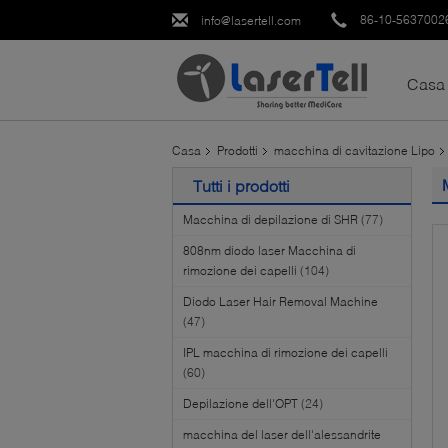
86-10-5637002
info@lasertell.com
Casa
Casa
Prodotti
macchina di cavitazione Lipo
Tutti i prodotti
Macchina di depilazione di SHR
(77)
808nm diodo laser Macchina di
rimozione dei capelli
(104)
Diodo Laser Hair Removal Machine
(47)
IPL macchina di rimozione dei capelli
(60)
Depilazione dell'OPT
(24)
macchina del laser dell'alessandrite