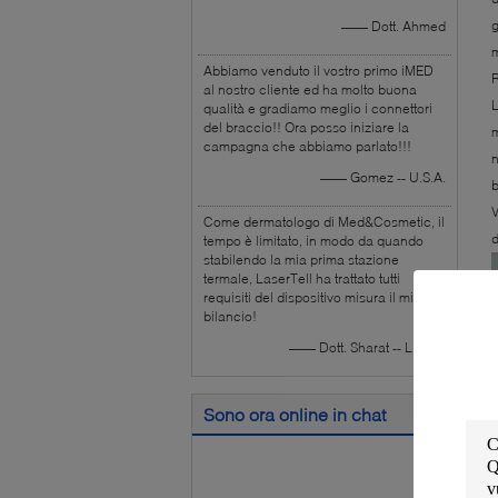
g
—— Dott. Ahmed
m
Abbiamo venduto il vostro primo iMED
R
al nostro cliente ed ha molto buona
L
qualità e gradiamo meglio i connettori
del braccio!! Ora posso iniziare la
m
campagna che abbiamo parlato!!!
n
—— Gomez -- U.S.A.
b
V
Come dermatologo di Med&Cosmetic, il
d
tempo è limitato, in modo da quando
stabilendo la mia prima stazione
termale, LaserTell ha trattato tutti
requisiti del dispositivo misura il mio
bilancio!
—— Dott. Sharat -- L'India
Sono ora online in chat