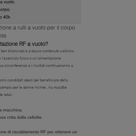
 a vuoto
,
corpo
,
o 40k
one a rulli a vuoto per il corpo
ite
tazione RF a vuoto?
 ben bilanciata e a basso contenuto calorico,
l'esercizio fisico o un'alimentazione
ua circonferenza e i risultati continueranno a
ono candidati ideali per beneficiare della
sempio per le donne incinte., ha malattie
 letali.
na macchina.
a rotta dalla cellulite.
zione di riscaldamento RF per ottenere un