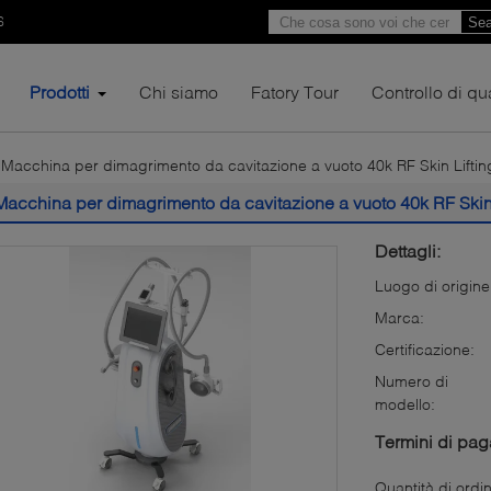
6
Sea
Prodotti
Chi siamo
Fatory Tour
Controllo di qua
Macchina per dimagrimento da cavitazione a vuoto 40k RF Skin Lifti
Macchina per dimagrimento da cavitazione a vuoto 40k RF Skin
Dettagli:
Luogo di origine
Marca:
Certificazione:
Numero di
modello:
Termini di pa
Quantità di ordi