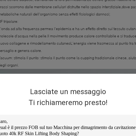
rassi scorrono dalle membrane cellulari distrutte nello spazio interstiziale,dove p
etaboliche naturali dell'organismo senza effetti fisiologici dannosi;
F tripolare:
'onda ad alta frequenza permea l'epidemia e ha un effetto diretto sul tessuto cuta
olecole d'acqua nella pelle.Il movimento produce calore controllabile e si traduc
uovo collagene e rimodellamento cutaneoL'energia viene trasmessa al punto tra tre 
ersaglio e genera calore.
acuum: stimola il punto: stimola il punto come la cupping tradizionale cinese, aiuta
egli organi.
Lasciate un messaggio
Ti richiameremo presto!