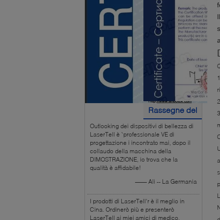
a
Q
1
r
2
Rassegne del
3
m
Outlooking dei dispositivi di bellezza di
cliente
LaserTell è `professionale VE di
C
progettazione i incontrato mai, dopo il
U
collaudo della macchina della
DIMOSTRAZIONE, io trova che la
a
qualità è affidabile!
s
—— Ali -- La Germania
p
L
I prodotti di LaserTell'r è il meglio in
N
Cina. Ordinerò più e presenterò
LaserTell ai miei amici di medico.
d