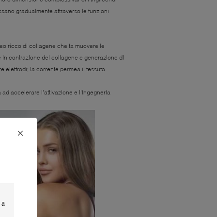
assano gradualmente attraverso le funzioni
neo ricco di collagene che fa muovere le
e in contrazione del collagene e generazione di
elettrodi; la corrente permea il tessuto
 ad accelerare l'attivazione e l'ingegneria