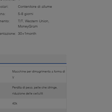
olari:
Contenitore di allume
gna:
5-8 giorni
mento:
T/T, Western Union,
MoneyGram
entazione:
30+1month
Macchine per dimagrimento a forma di
V
Perdita di peso, pelle che stringe,
riduzione delle celluliti
40k