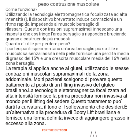
peso costruzione muscolare
Come funziona?
Utilizzando la tecnologia elettromagnetica focalizzata ad alta
intensità (), il dispositivo brevettato induce contrazioni a un
ritmo rapido, impedendo al muscolo bersaglio di
rilassarsi.Queste contrazioni supramaximali innescano una
risposta che costringe l'area bersaglio a rispondere bruciando
grasso e costruendo più muscoli.
Quanto e' utile per perdere peso?
I partecipanti sperimentano un'area bersaglio più sottile e
muscolosa senza lassità nella pelle.fornisce una perdita media
di grasso del 15% e una crescita muscolare media del 16% nella
zona bersaglio.
La terapia si applica anche ai glutei, utilizzando le stesse
contrazioni muscolari supramaximali della zona
addominale. Molti pazienti scelgono di provare questo
trattamento al posto di un lifting invasivo del gluteo
brasiliano.La tecnologia elettromagnetica focalizzata ad
alta intensità fornisce la prima procedura non invasiva al
mondo per il lifting del sedere.Questo trattamento puo'
darti la curvatura, il tono e il sollevamento che desideri.È
un'alternativa alla procedura di Booty Lift brasiliana e
fornisce una forma definita invece di aggiungere grasso in
eccesso alla zona.