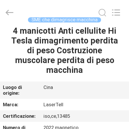
di
rimozione
SME
supplier.
Copyright
SME che dimagrisce macchina
©
2015
-
4 manicotti Anti cellulite Hi
CASA
2025
Beijing
Tesla dimagrimento perdita
LaserTell
Medical
Co.,
PRODOTTI
di peso Costruzione
Ltd..
All
Rights
muscolare perdita di peso
Reserved.
Developed
CIRCA
macchina
by
ECER
NOI
Luogo di
Cina
origine:
GIRO
DELLA
Marca:
LaserTell
FABBRICA
Certificazione:
iso,ce,13485
Numero di
2022 magnetico