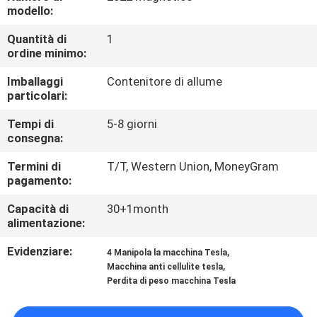
CONTROLLO
modello:
DI
Quantità di
1
ordine minimo:
QUALITÀ
Imballaggi
Contenitore di allume
particolari:
MAPPA
DEL
Tempi di
5-8 giorni
consegna:
SITO
Termini di
T/T, Western Union, MoneyGram
pagamento:
PRIVACY
Capacità di
30+1month
POLICY
alimentazione:
Evidenziare:
,
4 Manipola la macchina Tesla
,
Macchina anti cellulite tesla
Perdita di peso macchina Tesla