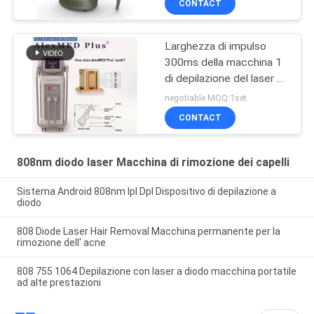
CONTACT
di triplo di tecnologia
della Germania
Larghezza di impulso
300ms della macchina 1
di depilazione del laser a
diodi del ND Yag 808nm -
negotiable MOQ:1set
10Hz frequenza 10 -
CONTACT
808nm diodo laser Macchina di rimozione dei capelli
Sistema Android 808nm Ipl Dpl Dispositivo di depilazione a
diodo
808 Diode Laser Hair Removal Macchina permanente per la
rimozione dell' acne
808 755 1064 Depilazione con laser a diodo macchina portatile
ad alte prestazioni