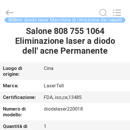
LaserTell
Medical
Co.,
Ltd..
All
808nm diodo laser Macchina di rimozione dei capelli
Rights
Reserved.
Developed
Salone 808 755 1064
CASA
by
ECER
Eliminazione laser a diodo
PRODOTTI
dell' acne Permanente
CIRCA
Luogo di
Cina
origine:
NOI
Marca:
LaserTell
GIRO
Certificazione:
FDA, iso,ce,13485
DELLA
Numero di
diodelaser220018
FABBRICA
modello:
Quantità di
1