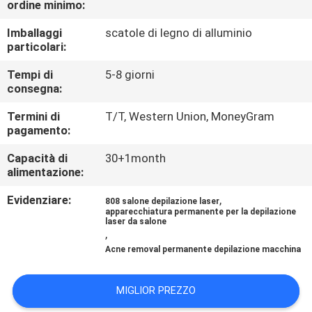
ordine minimo:
CONTROLLO
DI
Imballaggi
scatole di legno di alluminio
particolari:
QUALITÀ
Tempi di
5-8 giorni
consegna:
MAPPA
Termini di
T/T, Western Union, MoneyGram
DEL
pagamento:
SITO
Capacità di
30+1month
alimentazione:
PRIVACY
Evidenziare:
,
808 salone depilazione laser
POLICY
apparecchiatura permanente per la depilazione
laser da salone
,
Acne removal permanente depilazione macchina
MIGLIOR PREZZO