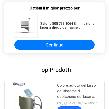
Ottieni il miglior prezzo per
Salone 808 755 1064 Eliminazione
laser a diodo dell' acne
Permanente
Continua
Top Prodotti
Colore astuto del lusso
del sistema di
depilazione del laser a
diodi di lunghezze d'onda
US $2,800 - 3,800 / Set MOQ:1sets
755nm 1064nm 808nm