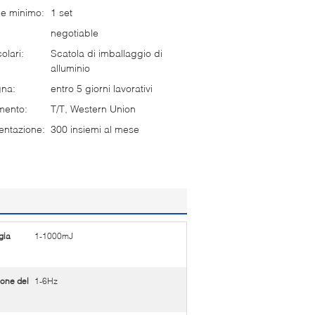
ne minimo:
1 set
negotiable
olari:
Scatola di imballaggio di
alluminio
gna:
entro 5 giorni lavorativi
mento:
T/T, Western Union
entazione:
300 insiemi al mese
gia
1-1000mJ
ione del
1-6Hz