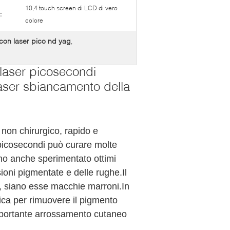
10,4 touch screen di LCD di vero
:
colore
 con laser pico nd yag
,
aser picosecondi
aser sbiancamento della
on chirurgico, rapido e 
 picosecondi può curare molte 
anno anche sperimentato ottimi 
esioni pigmentate e delle rughe.Il 
e, siano esse macchie marroni.In 
ica per rimuovere il pigmento 
mportante arrossamento cutaneo 