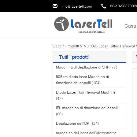
86-10-5637002
info@lasertell.com
Casa
Casa
Prodotti
ND YAG Laser Tattoo Removal
Tutti i prodotti
Macchina di depilazione di SHR
(77)
808nm diodo laser Macchina di
rimozione dei capelli
(104)
Diodo Laser Hair Removal Machine
(47)
IPL macchina di rimozione dei capelli
(60)
Depilazione dell'OPT
(24)
macchina del laser dell'alessandrite