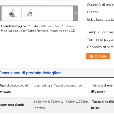
Quantità di ordi
Prezzo:
Imballaggi partic
Grande immagine :
1064nm 532nm 755nm 1320nm
Pico Nd Yag Laser Tattoo Removal Machine con LCD
Tempi di conse
Termini di paga
Capacità di alim
Contatto
Descrizione di prodotto dettagliata
Tipo di dispositivo di
laser del laser Yag di picosecondo
Densità di ener
ellezza:
(Fluence):
●1064nm & 532nm & 1320nm & 755nm
Tasso di ripetiz
lunghezza d'onda:
(norma)
polso: