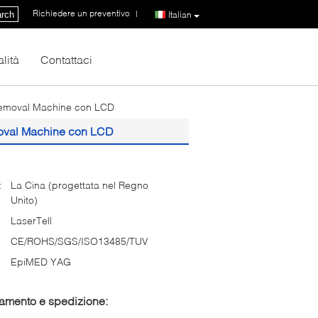
Richiedere un preventivo
|
rch
Italian
lità
Contattaci
emoval Machine con LCD
oval Machine con LCD
:
La Cina (progettata nel Regno
Unito)
LaserTell
CE/ROHS/SGS/ISO13485/TUV
EpiMED YAG
gamento e spedizione: