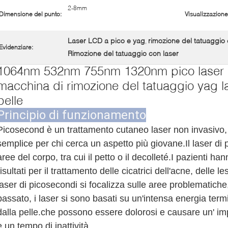
2-8mm
Dimensione del punto:
Visualizzazione
Laser LCD a pico e yag
rimozione del tatuaggio
,
Evidenziare:
Rimozione del tatuaggio con laser
1064nm 532nm 755nm 1320nm pico laser l
macchina di rimozione del tatuaggio yag l
pelle
Principio di funzionamento
Picosecond è un trattamento cutaneo laser non invasivo, n
semplice per chi cerca un aspetto più giovane.Il laser di
aree del corpo, tra cui il petto o il decolleté.I pazienti h
risultati per il trattamento delle cicatrici dell'acne, delle l
laser di picosecondi si focalizza sulle aree problematich
passato, i laser si sono basati su un'intensa energia term
dalla pelle.che possono essere dolorosi e causare un' i
e un tempo di inattività.