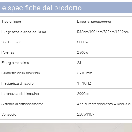
Le specifiche del prodotto
Tipo di laser
Laser di picosecondi
Lunghezza d'onda del laser
532nm/1064nm/755nm/1320nm
Uscita laser
2000w
Potenza
2500w
Energia massima
2J
Diametro della macchia
2 -10 mm
Frequenza di lavoro
1 - 10HZ
Larghezza dell'impulso
2000ps
Sistema di raffreddamento
Aria di raffreddamento + acqua di
Voltaggio
220v/110v