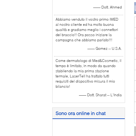
—— Dott. Ahmed
Abbiamo venduto il vostro primo iMED
al nostro cliente ed ha molto buona
qualità e gradiamo meglio i connettori
del braccio!! Ora posso iniziare la
campagna che abbiamo parlato!!!
—— Gomez -- U.S.A.
Come dermatologo di Med&Cosmetic, il
tempo è limitato, in modo da quando
stabilendo la mia prima stazione
termale, LaserTell ha trattato tutti
requisiti del dispositivo misura il mio
bilancio!
—— Dott. Sharat -- L'India
Sono ora online in chat