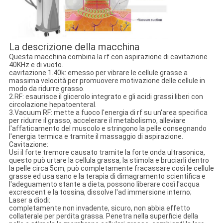
La descrizione della macchina
Questa macchina combina la rf con aspirazione di cavitazione
40KHz e di vuoto.
cavitazione 1.40k: emesso per vibrare le cellule grasse a
massima velocità per promuovere motivazione delle cellule in
modo da ridurre grasso.
2.RF: esaurisce il glicerolo integrato e gli acidi grassi liberi con
circolazione hepatoenteral.
3.Vacuum RF: mette a fuoco l'energia di rf su un'area specifica
per ridurre il grasso, accelerare il metabolismo, alleviare
l'affaticamento del muscolo e stringono la pelle consegnando
l'energia termica e tramite il massaggio di aspirazione.
Cavitazione:
Usi il forte tremore causato tramite la forte onda ultrasonica,
questo può urtare la cellula grassa, la stimola e bruciarli dentro
la pelle circa 5cm, può completamente fracassare così le cellule
grasse ed usa sano e la terapia di dimagramento scientifica e
l'adeguamento stante a dieta, possono liberare così l'acqua
excrescent e la tossina, dissolve l'ad immersione interno;
Laser a diodi:
completamente non invadente, sicuro, non abbia effetto
collaterale per perdita grassa. Penetra nella superficie della