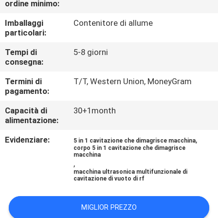
ordine minimo:
CONTROLLO
DI
Imballaggi
Contenitore di allume
particolari:
QUALITÀ
Tempi di
5-8 giorni
consegna:
MAPPA
Termini di
T/T, Western Union, MoneyGram
DEL
pagamento:
SITO
Capacità di
30+1month
alimentazione:
PRIVACY
Evidenziare:
,
5 in 1 cavitazione che dimagrisce macchina
POLICY
corpo 5 in 1 cavitazione che dimagrisce
macchina
,
macchina ultrasonica multifunzionale di
cavitazione di vuoto di rf
MIGLIOR PREZZO