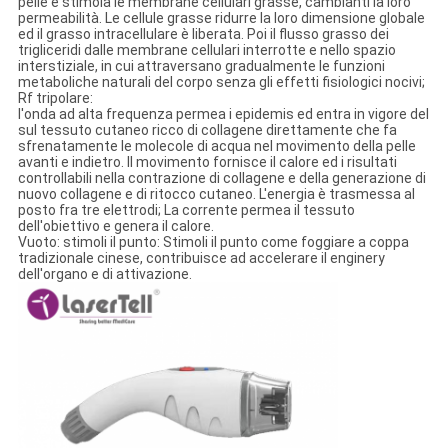
pelle e stimola le membrane cellulari grasse, cambianti la loro
permeabilità. Le cellule grasse ridurre la loro dimensione globale
ed il grasso intracellulare è liberata. Poi il flusso grasso dei
trigliceridi dalle membrane cellulari interrotte e nello spazio
interstiziale, in cui attraversano gradualmente le funzioni
metaboliche naturali del corpo senza gli effetti fisiologici nocivi;
Rf tripolare:
l'onda ad alta frequenza permea i epidemis ed entra in vigore del
sul tessuto cutaneo ricco di collagene direttamente che fa
sfrenatamente le molecole di acqua nel movimento della pelle
avanti e indietro. Il movimento fornisce il calore ed i risultati
controllabili nella contrazione di collagene e della generazione di
nuovo collagene e di ritocco cutaneo. L'energia è trasmessa al
posto fra tre elettrodi; La corrente permea il tessuto
dell'obiettivo e genera il calore.
Vuoto: stimoli il punto: Stimoli il punto come foggiare a coppa
tradizionale cinese, contribuisce ad accelerare il enginery
dell'organo e di attivazione.