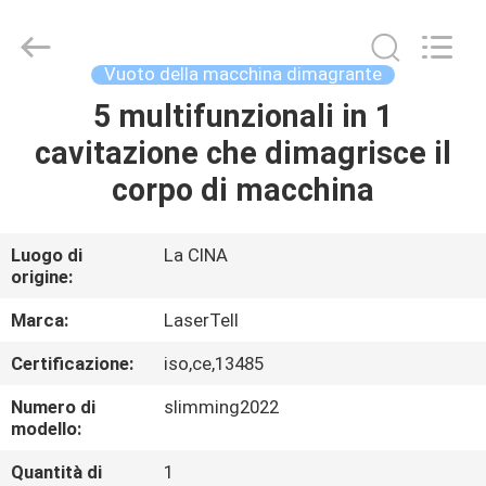
dimagramento
professionale
supplier.
Copyright
©
Vuoto della macchina dimagrante
2015
-
2025
5 multifunzionali in 1
CASA
Beijing
LaserTell
cavitazione che dimagrisce il
Medical
Co.,
Ltd..
PRODOTTI
corpo di macchina
All
Rights
Reserved.
Developed
by
CIRCA
Luogo di
La CINA
ECER
origine:
NOI
Marca:
LaserTell
GIRO
Certificazione:
iso,ce,13485
DELLA
Numero di
slimming2022
FABBRICA
modello:
Quantità di
1